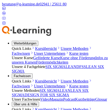
beratung@q-learning.de
02941 | 25611 80
Weiterbildungen
Quick Links
Kursübersicht
Unsere Methoden
Fachwissen
Unser Unternehmen
Kurse testen
Unsere Kurse
Geförderte Kurse
Kurse ohne Förderung
Infos zu
unseren Kursen
Fördermöglichkeiten
Unsere 4 Fachgebiete
SIX SIGMA
LEAN
DFSS
LEAN SIX
SIGMA
Fachwissen
Quick Links
Kursübersicht
Unsere Methoden
Fachwissen
Unser Unternehmen
Kurse testen
Unsere Methoden
SIX SIGMA
LEAN
LEAN SIX
SIGMA
DESIGN FOR SIX SIGMA
Unser Fachwissen
Video
Magazin
Podcast
Kurzbeiträge
Glossar
Über uns & Hilfe
Quick Links
Kursübersicht
Unsere Methoden