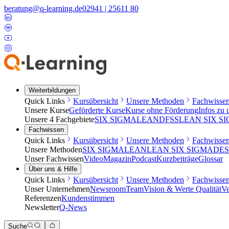
beratung@q-learning.de
02941 | 25611 80
Weiterbildungen
Quick Links
Kursübersicht
Unsere Methoden
Fachwisse
Unsere Kurse
Geförderte Kurse
Kurse ohne Förderung
Infos zu
Unsere 4 Fachgebiete
SIX SIGMA
LEAN
DFSS
LEAN SIX S
Fachwissen
Quick Links
Kursübersicht
Unsere Methoden
Fachwisse
Unsere Methoden
SIX SIGMA
LEAN
LEAN SIX SIGMA
DES
Unser Fachwissen
Video
Magazin
Podcast
Kurzbeiträge
Glossar
Über uns & Hilfe
Quick Links
Kursübersicht
Unsere Methoden
Fachwisse
Unser Unternehmen
Newsroom
Team
Vision & Werte
Qualität
Ve
Referenzen
Kundenstimmen
Newsletter
Q-News
Suche