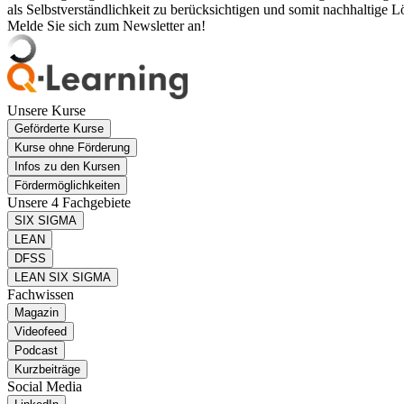
als Selbstverständlichkeit zu berücksichtigen und somit nachhaltige 
Melde Sie sich zum Newsletter an!
Unsere Kurse
Geförderte Kurse
Kurse ohne Förderung
Infos zu den Kursen
Fördermöglichkeiten
Unsere 4 Fachgebiete
SIX SIGMA
LEAN
DFSS
LEAN SIX SIGMA
Fachwissen
Magazin
Videofeed
Podcast
Kurzbeiträge
Social Media