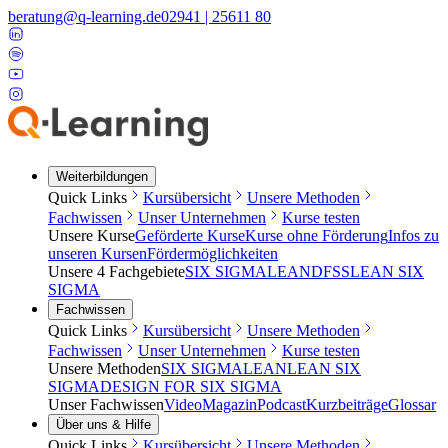
beratung@q-learning.de
02941 | 25611 80
Weiterbildungen
Quick Links
Kursübersicht
Unsere Methoden
Fachwissen
Unser Unternehmen
Kurse testen
Unsere Kurse
Geförderte Kurse
Kurse ohne Förderung
Infos zu
unseren Kursen
Fördermöglichkeiten
Unsere 4 Fachgebiete
SIX SIGMA
LEAN
DFSS
LEAN SIX
SIGMA
Fachwissen
Quick Links
Kursübersicht
Unsere Methoden
Fachwissen
Unser Unternehmen
Kurse testen
Unsere Methoden
SIX SIGMA
LEAN
LEAN SIX
SIGMA
DESIGN FOR SIX SIGMA
Unser Fachwissen
Video
Magazin
Podcast
Kurzbeiträge
Glossar
Über uns & Hilfe
Quick Links
Kursübersicht
Unsere Methoden