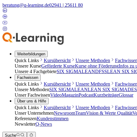
beratung@q-learning.de
02941 | 25611 80
Weiterbildungen
Quick Links
Kursübersicht
Unsere Methoden
Fachwisse
Unsere Kurse
Geförderte Kurse
Kurse ohne Förderung
Infos zu
Unsere 4 Fachgebiete
SIX SIGMA
LEAN
DFSS
LEAN SIX S
Fachwissen
Quick Links
Kursübersicht
Unsere Methoden
Fachwisse
Unsere Methoden
SIX SIGMA
LEAN
LEAN SIX SIGMA
DES
Unser Fachwissen
Video
Magazin
Podcast
Kurzbeiträge
Glossar
Über uns & Hilfe
Quick Links
Kursübersicht
Unsere Methoden
Fachwisse
Unser Unternehmen
Newsroom
Team
Vision & Werte
Qualität
Ve
Referenzen
Kundenstimmen
Newsletter
Q-News
Suche