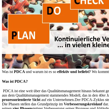
Was ist
PDCA
und warum ist es so
effektiv und beliebt?
Wo kommt 
Was ist PDCA?
PDCA ist eine weit über das Qualitätsmanagement hinaus bekannt g
aus dem Qualitätsmanagement stammendes Modell, das in den 40er 
prozessorientierte Sicht
auf ein Unternehmen.
Der PDCA-Zyklus ste
Die Phasen stellen das Grundprinzip im
Verbesserungskreislauf
dar
seinen
vier Phasen
stetiger Verbesserung seiner Prozesse und Abläufe