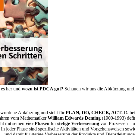
es her und
wozu ist PDCA gut?
Schauen wir uns die Abkürzung und i
ewordene Abkürzung und steht für
PLAN, DO, CHECK, ACT.
Dabei
Jahren vom Mathematiker
William Edwards Deming
(1900-1993) defin
ht mit seinen
vier Phasen
für
stetige Verbesserung
von Prozessen – un
. In jeder Phase sind spezifische Aktivitäten und Vorgehensweisen sow
 – und damit für stetige Verbesserung der Produkte und Dienstleistung