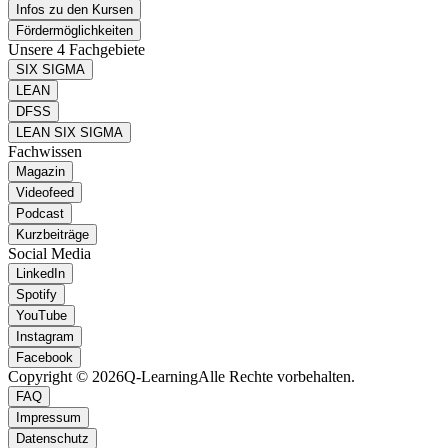
Infos zu den Kursen
Fördermöglichkeiten
Unsere 4 Fachgebiete
SIX SIGMA
LEAN
DFSS
LEAN SIX SIGMA
Fachwissen
Magazin
Videofeed
Podcast
Kurzbeiträge
Social Media
LinkedIn
Spotify
YouTube
Instagram
Facebook
Copyright © 2026
Q-Learning
Alle Rechte vorbehalten.
FAQ
Impressum
Datenschutz