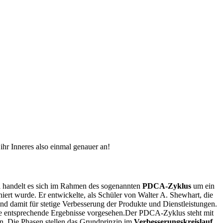
hr Inneres also einmal genauer an!
 handelt es sich im Rahmen des sogenannten
PDCA-Zyklus
um ein
iert wurde. Er entwickelte, als Schüler von Walter A. Shewhart, die
d damit für stetige Verbesserung der Produkte und Dienstleistungen.
ie entsprechende Ergebnisse vorgesehen.
Der PDCA-Zyklus steht mit
en. Die Phasen stellen das Grundprinzip im
Verbesserungskreislauf